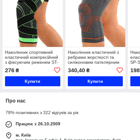
Наколінник спортивний
Наколінник еластичний з
Нако
еластичний компресійний
ребрами жорсткості та
елас
з фіксуючим ременем ST-
силіконовим пателярним
SP-S
2502 M-XL 1шт сірий-
кільцем SIBOTE ST-951 S-
1шт 
276
340,40
198
₴
₴
салатовий Код ST-2502
XL 1шт сірий-оранжевий
асор
Код ST-951
Купити
Купити
Про нас
78% позитивних з 322 відгуків за рік
Працює з 26.10.2009
м. Київ
вул. Ізюмська 5 офіс 4, Київ склад самовивозу, Київ,