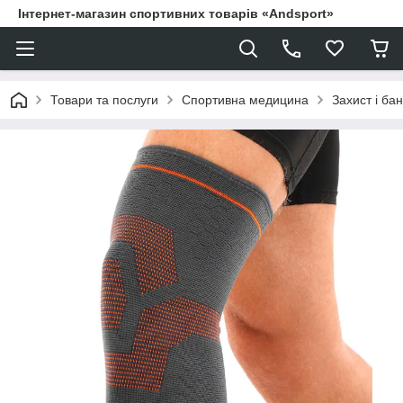
Інтернет-магазин спортивних товарів «Andsport»
Товари та послуги
Спортивна медицина
Захист і ба