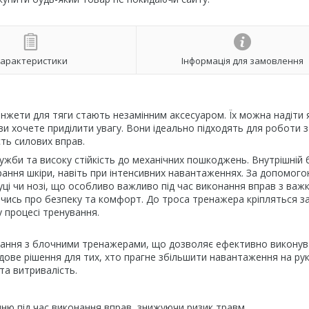
арактеристики
Інформація для замовлення
анжети для тяги стають незамінним аксесуаром. Їх можна надіти 
ів ви хочете приділити увагу. Вони ідеально підходять для роботи з
ть силових вправ.
лужби та високу стійкість до механічних пошкоджень. Внутрішній б
рання шкіри, навіть при інтенсивних навантаженнях. За допомог
ці чи нозі, що особливо важливо під час виконання вправ з важ
ючись про безпеку та комфорт. До троса тренажера кріпляться з
 процесі тренування.
стання з блочними тренажерами, що дозволяє ефективно викону
дове рішення для тих, хто прагне збільшити навантаження на рук
та витривалість.
ню під час виконання вправ, знижуючи ризик травм.