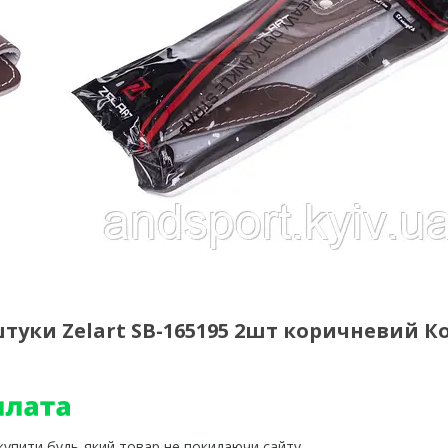
туки Zelart SB-165195 2шт коричневий Ко
 купити будь-який товар не покидаючи сайту.