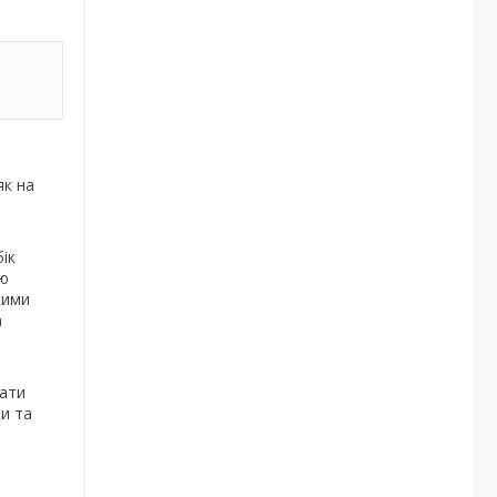
як на
ік
ою
кими
а
вати
и та