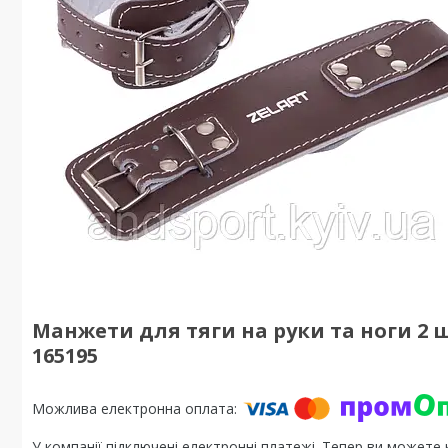
Манжети для тяги на руки та ноги 2 ш
165195
У компанії підключені електронні платежі. Тепер ви можете