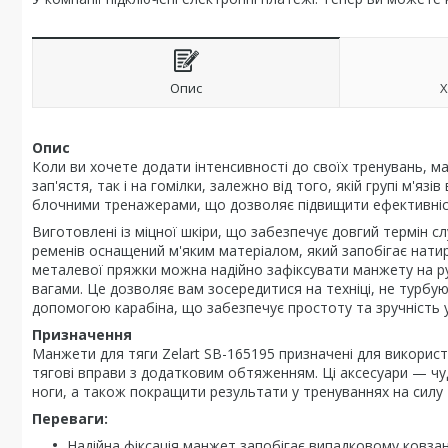
Опис
Х
Опис
Коли ви хочете додати інтенсивності до своїх тренувань, м
зап'ястя, так і на гомілки, залежно від того, якій групі м'яз
блочними тренажерами, що дозволяє підвищити ефективніс
Виготовлені із міцної шкіри, що забезпечує довгий термін с
ременів оснащений м'яким матеріалом, який запобігає нати
металевої пряжки можна надійно зафіксувати манжету на ру
вагами. Це дозволяє вам зосередитися на техніці, не турбу
допомогою карабіна, що забезпечує простоту та зручність у
Призначення
Манжети для тяги Zelart SB-165195 призначені для викори
тягові вправи з додатковим обтяженням. Ці аксесуари — чу
ноги, а також покращити результати у тренуваннях на силу 
Переваги:
Надійна фіксація манжет запобігає випадковому ковзан