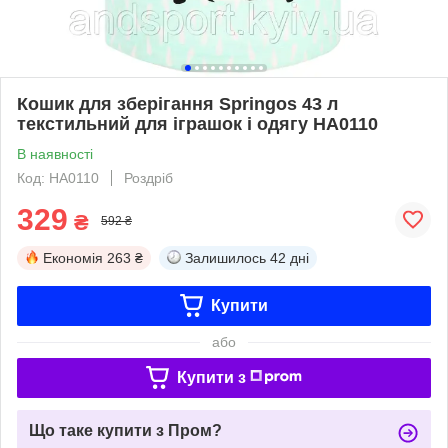
Кошик для зберігання Springos 43 л
текстильний для іграшок і одягу HA0110
В наявності
Код: HA0110
Роздріб
329
₴
592 ₴
Економія
263 ₴
Залишилось
42 дні
Купити
або
Купити з
Що таке купити з Пром?