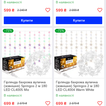
В наявності
В наявності
599
599
₴
₴
2 249 ₴
2 099 ₴
Купити
Купити
–71%
–71%
Гірлянда бахрома вулична
Гірлянда бахрома вулична
(зовнішня) Springos 2 м 180
(зовнішня) Springos 2 м 180
LED CL4005 Mix
LED CL4004 Warm White
В наявності
В наявності
699
699
₴
₴
2 379 ₴
2 379 ₴