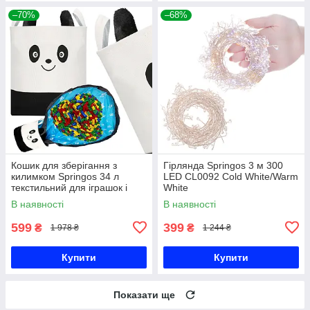
–70%
–68%
Кошик для зберігання з
Гірлянда Springos 3 м 300
килимком Springos 34 л
LED CL0092 Cold White/Warm
текстильний для іграшок і
White
аксесуарів HA0134
В наявності
В наявності
599
399
₴
₴
1 978 ₴
1 244 ₴
Купити
Купити
Показати ще