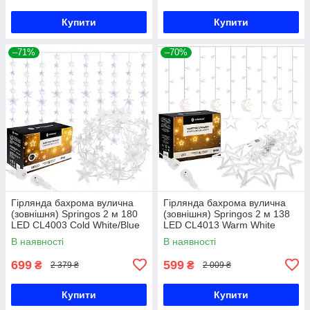
Купити
Купити
–71%
–70%
Гірлянда бахрома вулична
Гірлянда бахрома вулична
(зовнішня) Springos 2 м 180
(зовнішня) Springos 2 м 138
LED CL4003 Cold White/Blue
LED CL4013 Warm White
В наявності
В наявності
699
599
₴
₴
2 379 ₴
2 009 ₴
Купити
Купити