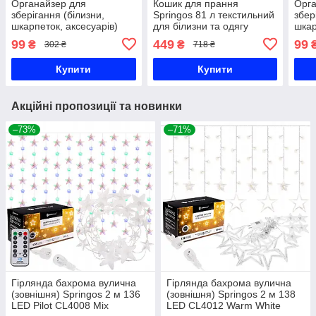
Органайзер для
Кошик для прання
Орга
зберігання (білизни,
Springos 81 л текстильний
збер
шкарпеток, аксесуарів)
для білизни та одягу
шкар
Springos HA3055
HA0112
Spri
99
449
99
₴
₴
302 ₴
718 ₴
Купити
Купити
Акційні пропозиції та новинки
–73%
–71%
Гірлянда бахрома вулична
Гірлянда бахрома вулична
(зовнішня) Springos 2 м 136
(зовнішня) Springos 2 м 138
LED Pilot CL4008 Mix
LED CL4012 Warm White