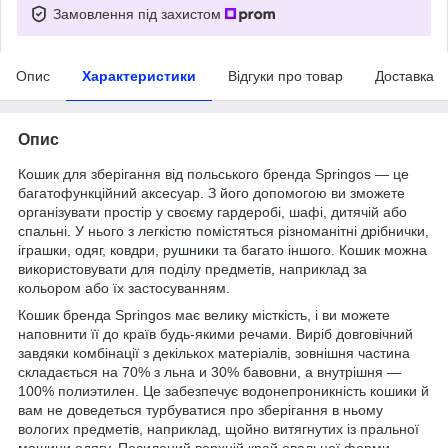
Замовлення під захистом
Опис
Характеристики
Відгуки про товар
Доставка
Опис
Кошик для зберігання від польського бренда
Springos
— це
багатофункційний
аксесуар
. З
його
допомогою ви зможете
організувати простір у своєму гардеробі, шафі, дитячій або
спальні. У нього з легкістю помістяться різноманітні дрібнички,
іграшки, одяг, ковдри,
рушники
та багато іншого. Кошик можна
використовувати для поділу предметів, наприклад за
кольором або їх застосуванням.
Кошик бренда
Springos
має велику місткість, і ви можете
наповнити її до країв будь-якими речами. Виріб довговічний
завдяки комбінації з декількох матеріалів, зовнішня частина
складається на 70% з
льна
и 30%
бавовни
, а внутрішня —
100%
полиэтилен
. Це забезпечує
водонепроникність
кошики й
вам не доведеться турбуватися про зберігання в ньому
вологих предметів, наприклад, щойно витягнутих із пральної
машини одягу. Посилений верхній край овальної форми