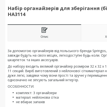
Набір органайзерів для зберігання (б
HA3114
Опис
Х
За допомогою органайзерів від польського бренда
Springos
завжди будуть на своїх місцях, легкодоступні будь-коли. Ор
шкарпеток та інших аксесуарів.
До набору входить великий органайзер розміром
32 x 32 x 
11 секций. Виріб виготовлений з
нейлонової сітки
матеріал н
дуже легкі, завдяки чому вони прості та зручні у переміщен
однозначно не зіпсують загальний інтер'єр.
ОСОБЕННОСТИ:
комплект: 3 органайзери
матеріал: нейлонова сітка
не вбирає запахів