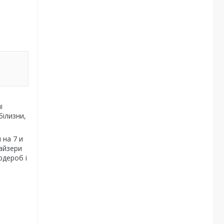
і
білизни,
м
на 7 и
найзери
рдероб і