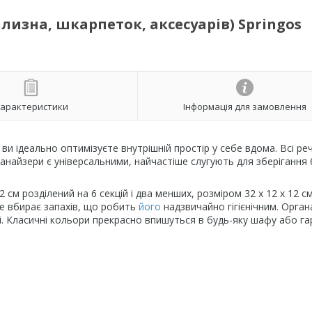
ілизна, шкарпеток, аксесуарів) Springos
арактеристики
Інформація для замовлення
, ви ідеально оптимізуєте внутрішній простір у себе вдома. Всі реч
ганайзери є універсальними, найчастіше слугують для зберігання 
12 см
розділений на 6 секцій і два менших, розміром
32 x 12 x 12 с
е вбирає запахів, що робить
його
надзвичайно гігієнічним. Орга
ні. Класичні кольори прекрасно впишуться в будь-яку шафу або га