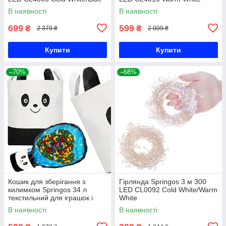
В наявності
В наявності
699
599
₴
₴
2 379 ₴
2 009 ₴
Купити
Купити
–70%
–68%
Кошик для зберігання з
Гірлянда Springos 3 м 300
килимком Springos 34 л
LED CL0092 Cold White/Warm
текстильний для іграшок і
White
аксесуарів HA0134
В наявності
В наявності