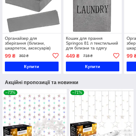
Органайзер для
Кошик для прання
Орга
зберігання (білизни,
Springos 81 л текстильний
збер
шкарпеток, аксесуарів)
для білизни та одягу
шкар
Springos HA3027
HA0112
Spri
99
449
99
₴
₴
302 ₴
718 ₴
Купити
Купити
Акційні пропозиції та новинки
–73%
–71%