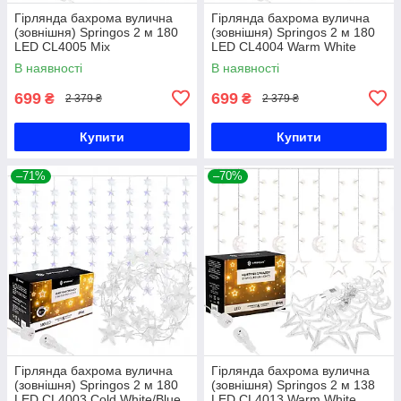
Гірлянда бахрома вулична
Гірлянда бахрома вулична
(зовнішня) Springos 2 м 180
(зовнішня) Springos 2 м 180
LED CL4005 Mix
LED CL4004 Warm White
В наявності
В наявності
699
699
₴
₴
2 379 ₴
2 379 ₴
Купити
Купити
–71%
–70%
Гірлянда бахрома вулична
Гірлянда бахрома вулична
(зовнішня) Springos 2 м 180
(зовнішня) Springos 2 м 138
LED CL4003 Cold White/Blue
LED CL4013 Warm White