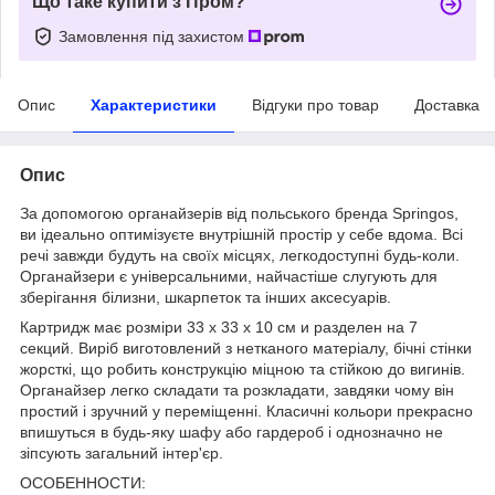
Що таке купити з Пром?
Замовлення під захистом
Опис
Характеристики
Відгуки про товар
Доставка
Опис
За допомогою органайзерів від польського бренда
Springos
,
ви ідеально оптимізуєте внутрішній простір у себе вдома. Всі
речі завжди будуть на своїх місцях, легкодоступні будь-коли.
Органайзери є універсальними, найчастіше слугують для
зберігання білизни, шкарпеток та інших аксесуарів.
Картридж має розміри
33 x 33 x 10 см
и разделен на 7
секций. Виріб виготовлений з
нетканого матеріалу
, бічні стінки
жорсткі, що робить конструкцію міцною та стійкою до вигинів.
Органайзер легко складати та розкладати, завдяки чому він
простий і зручний у переміщенні. Класичні кольори прекрасно
впишуться в будь-яку шафу або гардероб і однозначно не
зіпсують загальний інтер'єр.
ОСОБЕННОСТИ: