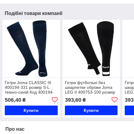
Подібні товари компанії
Гетри Joma CLASSIC III
Гетри футбольні без
Гетр
400194-331 розмір S-L
шкарпетки обрізки Joma
шкар
темно-синій Код 400194-
LEG II 400753-100 розмір
LEG 
331
35-46 чорний Код 400753-
35-4
506,40
393,60
393
₴
₴
100
200
Купити
Купити
Про нас