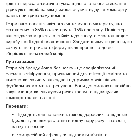
крій та широка еластична гумка щільно, але без стискання,
утримують виріб на місці, забезпечуючи відчуття комфорту
навіть при тривалому носінні.
Гетри виготовлені з якісного синтетичного матеріалу, що
складається з 85% поліестеру та 15% еластану. Поліестер
відповідає за міцність та стійкість до зносу, а еластан надає
виробу необхідної еластичності. Завдяки цьому гетри швидко
сохнуть, не втрачають форму після прання та довго
зберігають початковий колір.
Призначення
Гетри від бренду Joma без носка - це спеціалізований
елемент екіпірування, призначений для фіксації гомілки та
щиколотки, захисту від садна і підтримки м'язів під час
футбольних матчів та тренувань. Вони допомагають надійно
закріпити щитки, знижуючи ризик травм та підвищуючи
комфорт гравця на полі.
Переваги:
Підходять для чоловіків та жінок, дорослих та підлітків.
Ідеальні для використання в теплу пору року – навесні,
влітку та восени.
Компресійний ефект для підтримки м'язів та