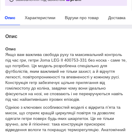
Опис
Характеристики
Відгуки про товар
Доставка
Опис
Опис
Якщо вам важлива свобода руху та максимальний контроль
під час гри, гетри Joma LEG II 400753-331 без носка - саме те,
що потрібно. Ця модель розроблена спеціально для
футболістів, яким важливий не тільки захист, а й відчуття
легкості, повітропроникності та впевненості у кожному русі.
Конструкція гетр забезпечує щільне прилягання від
гомілкостопу до коліна, завдяки чому вони ідеально
фіксуються на нозі, не сповзають і не перекручуються навіть
під час найактивніших ігрових епізодів.
Однією з ключових особливостей моделі є відкрита п'ята та
мисок, що сприяє кращій циркуляції повітря та дозволяє
одягати гетри поверх будь-яких шкарпеток. Це не тільки
зручно, але й гігієнічно: така конструкція прискорює
відведення вологи та покращує терморегуляцію. Анатомічний