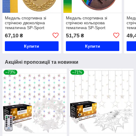
Медаль спортивна зі
Медаль спортивна зі
Меда
стрічкою двоколірна
стрічкою кольорова
стрі
тематична SP-Sport
тематична SP-Sport
тема
Баскетбол C-4849 ø6,5см
Футбол C-0344 ø6,5см
Плав
67,10
51,75
49,
₴
₴
золото, срібло, бронза Код
золото, срібло, бронза Код
золо
C-4849
C-0344
C-0
Купити
Купити
Акційні пропозиції та новинки
–73%
–71%