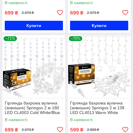
В наявності
В наявності
699
699
₴
₴
2 379 ₴
2 379 ₴
Купити
Купити
–71%
–70%
Гірлянда бахрома вулична
Гірлянда бахрома вулична
(зовнішня) Springos 2 м 180
(зовнішня) Springos 2 м 138
LED CL4003 Cold White/Blue
LED CL4013 Warm White
В наявності
В наявності
699
599
₴
₴
2 379 ₴
2 009 ₴