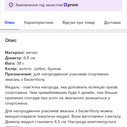
Замовлення під захистом
Опис
Характеристики
Відгуки про товар
Доставка
Опис
Матеріал:
метал.
Діаметр:
6,5 см.
Вага:
38 г.
Колір:
золото, срібло, бронза.
Призначення:
для нагородження учасників спортивних
змагань з баскетболу.
Медаль - пам'ятна нагорода, яка доповнить колекцію призів
спортсмена. Чим привабливішим буде її дизайн, тим більше
приємних спогадів про успіх на змаганнях залишиться у
спортсмена.
Для нагородження учасників змагань з баскетболу можна
використовувати тематичні медалі. Вони виготовлені з металу.
Діаметр медалі становить 6,5 см. Нагорода комплектується
стрічкою.