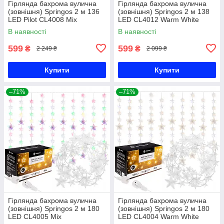
Гірлянда бахрома вулична
Гірлянда бахрома вулична
(зовнішня) Springos 2 м 136
(зовнішня) Springos 2 м 138
LED Pilot CL4008 Mix
LED CL4012 Warm White
В наявності
В наявності
599
599
₴
₴
2 249 ₴
2 099 ₴
Купити
Купити
–71%
–71%
Гірлянда бахрома вулична
Гірлянда бахрома вулична
(зовнішня) Springos 2 м 180
(зовнішня) Springos 2 м 180
LED CL4005 Mix
LED CL4004 Warm White