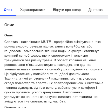
Опис
Характеристики
Відгуки про товар
Доставка
Опис
Опис
Спортивні наколінники MUTE - професійне екіпірування, яке
можна використовувати під час занять волейболом або
гандболом. Компресійна тканина надійно фіксує і стабілізує
колінний суглоб, дозволяючи спортсмену інтенсивно
тренуватися без ризику травм. В області колінної чашечки
розташована м'яка амортизуюча накладка, яка здатна
зменшити навантаження на суглоб у разі падіння на покриття.
Це відбувається у волейболі та гандболі досить часто.
Тканина, з якої виготовлений наколінник, містить у своєму
складі поліестер та еластан і є повітропроникною. Синтетична
тканина відводить від тіла вологу, забезпечуючи комфорт і
сухість протягом усього тренування. Наколінники
утримуються на ногах за рахунок еластичності тканини, не
зміщуються і не сповзають під час бігу.
Призначення