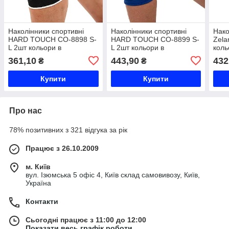
Наколінники спортивні
Наколінники спортивні
Нако
HARD TOUCH CO-8898 S-
HARD TOUCH CO-8899 S-
Zela
L 2шт кольори в
L 2шт кольори в
коль
асортименті Код CO-8898
асортименті Код CO-8899
BC-
361,10
443,90
432
₴
₴
Купити
Купити
Про нас
78% позитивних з 321 відгука за рік
Працює з 26.10.2009
м. Київ
вул. Ізюмська 5 офіс 4, Київ склад самовивозу, Київ,
Україна
Контакти
Сьогодні працює з 11:00 до 12:00
Показати весь графік роботи