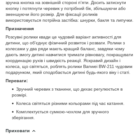
зручна кнопка на зовнішній стороні п'яти. Досить затиснути
кнопку і потягнути черевик у потрібний бік, збільшуючи або
зменшуючи його розмір. Для фіксації роликів
використовується потрійна застібка: шнурки, бакля та липучки.
Призначення
Розсувні ролики квади це чудовий варіант активності для
дитини, що об'єднує фізичний розвиток і розваги. Ролики з
колесами у два ряди мають кращий баланс, завдяки чому
дають змогу дитині навчитися тримати рівновагу, покращувати
координацію рухів і швидкість реакції. Яскравий дизайн і
колеса, що світяться, роблять ролики Banwei BW-211 чудовим
подарунком, який сподобається дитині будь-якого віку і статі.
Переваги:
Зручний черевик з тканини, що дихає регулюється в
розмірі.
Колеса світяться різними кольорами під час катання.
Комплектується сумкою-чохлом для зручного
зберігання.
Приховати