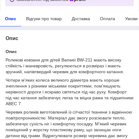
Опис
Відгуки про товар
Доставка
Оплата
Умови
Опис
Опис
Роликові ковзани для дітей Banwei BW-211 мають високу
стійкість і маневровість, регулюються в розмірах і мають
зручний, напівтвердий черевик для комфортного катання.
Чотири м'яких колеса великого діаметра мають хороше
зчеплення з різними міськими покриттями, пом'якшують
нерівності дороги і яскраво світяться під час руху. Комфорт
під час катання забезпечує легка та міцна рама та підшипники
ABEC 7.
Черевик роликів виготовлений із сітчастої тканини з відмінною
повітропроникністю. Матеріал дає змогу розсіювати тепло,
забезпечує сухість ніг і комфортну посадку. М'який черевик
поміщений у жорстку пластикову раму, що захищає ноги
дитини від травм. Відрегулювати розмір черевика дає змогу