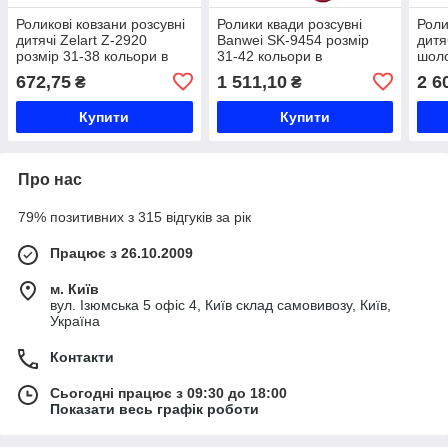
Роликові ковзани розсувні
Ролики квади розсувні
Роли
дитячі Zelart Z-2920
Banwei SK-9454 розмір
дитя
розмір 31-38 кольори в
31-42 кольори в
шоло
асортименті Код Z-2920
асортименті Код SK-9454
Banw
672,75
1 511,10
2 6
₴
₴
42 К
Купити
Купити
Про нас
79% позитивних з 315 відгуків за рік
Працює з 26.10.2009
м. Київ
вул. Ізюмська 5 офіс 4, Київ склад самовивозу, Київ,
Україна
Контакти
Сьогодні працює з 09:30 до 18:00
Показати весь графік роботи