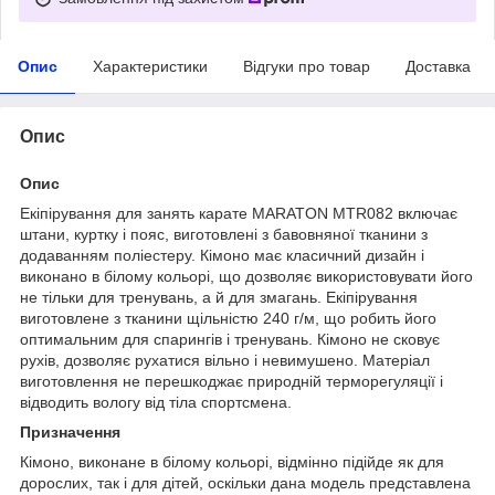
Опис
Характеристики
Відгуки про товар
Доставка
Опис
Опис
Екіпірування для занять карате MARATON MTR082 включає
штани, куртку і пояс, виготовлені з бавовняної тканини з
додаванням поліестеру. Кімоно має класичний дизайн і
виконано в білому кольорі, що дозволяє використовувати його
не тільки для тренувань, а й для змагань. Екіпірування
виготовлене з тканини щільністю 240 г/м, що робить його
оптимальним для спарингів і тренувань. Кімоно не сковує
рухів, дозволяє рухатися вільно і невимушено. Матеріал
виготовлення не перешкоджає природній терморегуляції і
відводить вологу від тіла спортсмена.
Призначення
Кімоно, виконане в білому кольорі, відмінно підійде як для
дорослих, так і для дітей, оскільки дана модель представлена