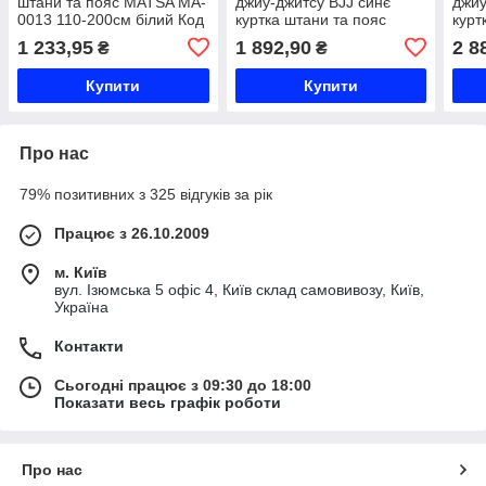
штани та пояс MATSA MA-
джиу-джитсу BJJ синє
джиу
0013 110-200см білий Код
куртка штани та пояс
курт
MA-0013
CORE CO-3139-M 140-
COR
1 233,95
1 892,90
2 8
₴
₴
180см синій Код CO-3139-
180с
M
M
Купити
Купити
Про нас
79% позитивних з 325 відгуків за рік
Працює з 26.10.2009
м. Київ
вул. Ізюмська 5 офіс 4, Київ склад самовивозу, Київ,
Україна
Контакти
Сьогодні працює з 09:30 до 18:00
Показати весь графік роботи
Про нас