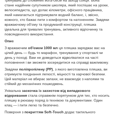
тренувань до спокійних йога-сесій на заході сонця. Вона
стане надійним супутником школяра, який поспішає на уроки,
велосипедиста, що долає кілометри, офісного працівника,
який намагається підтримувати водний баланс, і, звісно,
кожного, хто бажає пити з комфортом та натхненням. Завдяки
вражаючому об'єму та продуманій конструкції, пляшка
ідеальна для тривалих тренувань, активного відпочинку та
повсякденного використання.
Опис
З вражаючим
об'ємом 1000 мл
ця пляшка заряджає вас на
цілий день — будь то марафон, тренування у спортзалі чи
день у поході. Вам не доведеться відволікатися на часті
поповнення і ви зможете зосередитися на справді важливому.
Завдяки
поліпропілену (PP)
, з якого виготовлена пляшка, ви
отримуєте поєднання легкості, міцності та харчової безпеки.
Цей матеріал не вбирає запахи, не взаємодіє з напоями та
стійкий до механічних пошкоджень.
Унікальна
заскочка із захистом від випадкового
відкривання
стала справжнім порятунком для тих, хто носить
пляшку в рюкзаку поряд із технікою та документами. Один
клац — і пити легко та безпечно.
Поверхня з
покриттям Soft-Touch
додає тактильного