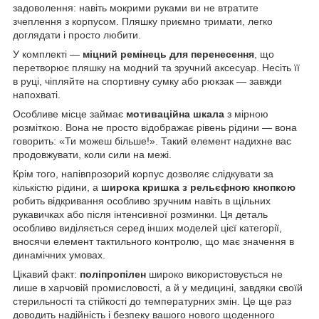
задоволення: навіть мокрими руками ви не втратите
зчеплення з корпусом. Пляшку приємно тримати, легко
доглядати і просто любити.
У комплекті —
міцний ремінець для перенесення
, що
перетворює пляшку на модний та зручний аксесуар. Несіть її
в руці, чіпляйте на спортивну сумку або рюкзак — завжди
напохваті.
Особливе місце займає
мотиваційна шкала
з мірною
розміткою. Вона не просто відображає рівень рідини — вона
говорить: «Ти можеш більше!». Такий елемент надихне вас
продовжувати, коли сили на межі.
Крім того, напівпрозорий корпус дозволяє слідкувати за
кількістю рідини, а
широка кришка з рельєфною кнопкою
робить відкривання особливо зручним навіть в щільних
рукавичках або після інтенсивної розминки. Ця деталь
особливо виділяється серед інших моделей цієї категорії,
вносячи елемент тактильного контролю, що має значення в
динамічних умовах.
Цікавий факт:
поліпропілен
широко використовується не
лише в харчовій промисловості, а й у медицині, завдяки своїй
стерильності та стійкості до температурних змін. Це ще раз
доводить надійність і безпеку вашого нового щоденного