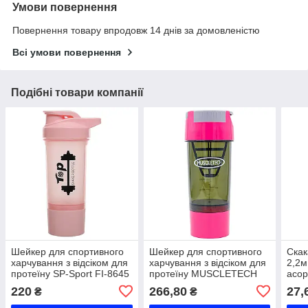
Умови повернення
Повернення товару впродовж 14 днів за домовленістю
Всі умови повернення
Подібні товари компанії
Шейкер для спортивного
Шейкер для спортивного
Скак
харчування з відсіком для
харчування з відсіком для
2,2м
протеїну SP-Sport FI-8645
протеїну MUSCLETECH
асор
400+100мл кольори в
SP-Sport FI-7016
220
266,80
27,
₴
₴
асортименті Код FI-8645
500+100мл кольори в
асортименті Код FI-7016