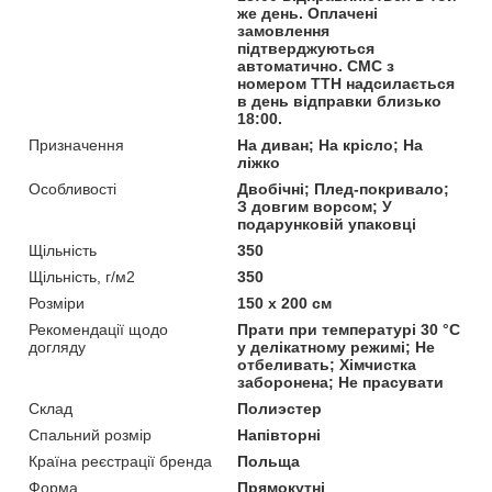
же день. Оплачені
замовлення
підтверджуються
автоматично. СМС з
номером ТТН надсилається
в день відправки близько
18:00.
Призначення
На диван; На крісло; На
ліжко
Особливості
Двобічні; Плед-покривало;
З довгим ворсом; У
подарунковій упаковці
Щільність
350
Щільність, г/м2
350
Розміри
150 x 200 см
Рекомендації щодо
Прати при температурі 30 °C
догляду
у делікатному режимі; Не
отбеливать; Хімчистка
заборонена; Не прасувати
Склад
Полиэстер
Спальний розмір
Напівторні
Країна реєстрації бренда
Польща
Форма
Прямокутні