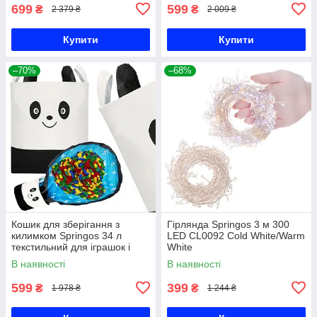
699
599
₴
₴
2 379 ₴
2 009 ₴
Купити
Купити
–70%
–68%
Кошик для зберігання з
Гірлянда Springos 3 м 300
килимком Springos 34 л
LED CL0092 Cold White/Warm
текстильний для іграшок і
White
аксесуарів HA0134
В наявності
В наявності
599
399
₴
₴
1 978 ₴
1 244 ₴