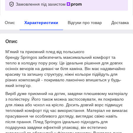
Замовлення під захистом
Опис
Характеристики
Відгуки про товар
Доставка
Опис
М'який та приємний плед від польського
бренду Springos забезпечить максимальний комфорт та
тепло в холодну пору року. Це ідеальне рішення для довгих
осінніх вечорів на дивані чи біля каміна. Він має надзвичайно
красиву та затишну структуру, ніжні кольори підійдуть для
різних композицій - покривало лаконічно впишеться у будь-
який інтер'єр.
Виріб дуже приємний на дотик, завдяки плюшевому матеріалу
з поліестеру. Його також можна застосовувати, як покривало
для ліжка або чохол на крісло. Досить довгий ворс підвищує
тепловий комфорт під час використання. Матеріал не вимагає
прасування чи особливого догляду, виглядає свіжо навіть
після прання. Плед Springos ідеально підходить для
подарунка завдяки ефектній упаковці, він естетично
складений та обернутий у фірмову етикетку. Виглядає дуже