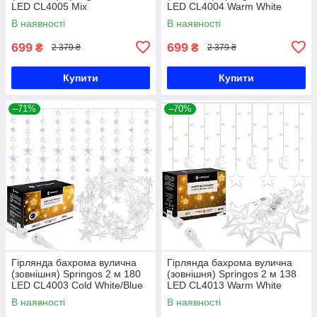
LED CL4005 Mix
LED CL4004 Warm White
В наявності
В наявності
699
699
₴
₴
2 379 ₴
2 379 ₴
Купити
Купити
–71%
–70%
Гірлянда бахрома вулична
Гірлянда бахрома вулична
(зовнішня) Springos 2 м 180
(зовнішня) Springos 2 м 138
LED CL4003 Cold White/Blue
LED CL4013 Warm White
В наявності
В наявності