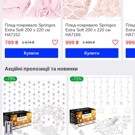
Плед-покривало Springos
Плед-покривало Springos
Плед
Extra Soft 200 x 220 см
Extra Soft 200 x 220 см
Extr
HA7152
HA7166
HA7
799
999
999
₴
₴
1 574 ₴
1 499 ₴
Купити
Купити
Акційні пропозиції та новинки
–73%
–71%