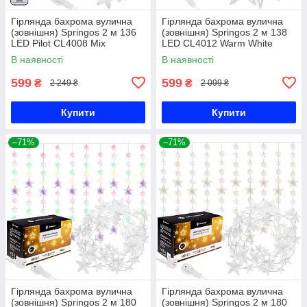
Гірлянда бахрома вулична
Гірлянда бахрома вулична
(зовнішня) Springos 2 м 136
(зовнішня) Springos 2 м 138
LED Pilot CL4008 Mix
LED CL4012 Warm White
В наявності
В наявності
599
599
₴
₴
2 249 ₴
2 099 ₴
Купити
Купити
–71%
–71%
Гірлянда бахрома вулична
Гірлянда бахрома вулична
(зовнішня) Springos 2 м 180
(зовнішня) Springos 2 м 180