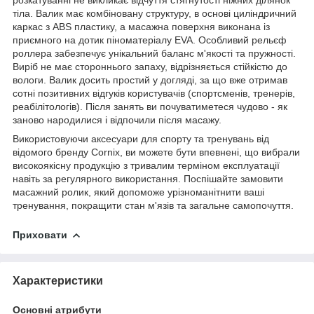
тіла. Валик має комбіновану структуру, в основі циліндричний
каркас з ABS пластику, а масажна поверхня виконана із
приємного на дотик піноматеріалу EVA. Особливий рельєф
роллера забезпечує унікальний баланс м'якості та пружності.
Виріб не має стороннього запаху, відрізняється стійкістю до
вологи. Валик досить простий у догляді, за що вже отримав
сотні позитивних відгуків користувачів (спортсменів, тренерів,
реабілітологів). Після занять ви почуватиметеся чудово - як
заново народилися і відпочили після масажу.
Використовуючи аксесуари для спорту та тренувань від
відомого бренду Cornix, ви можете бути впевнені, що вибрали
високоякісну продукцію з тривалим терміном експлуатації
навіть за регулярного використання. Поспішайте замовити
масажний ролик, який допоможе урізноманітнити ваші
тренування, покращити стан м'язів та загальне самопочуття.
Приховати
Характеристики
Основні атрибути