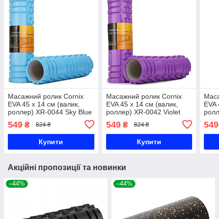
Масажний ролик Cornix
Масажний ролик Cornix
Маса
EVA 45 x 14 см (валик,
EVA 45 x 14 см (валик,
EVA 
роллер) XR-0044 Sky Blue
роллер) XR-0042 Violet
ролл
549
549
549
₴
₴
824 ₴
824 ₴
Купити
Купити
Акційні пропозиції та новинки
–44%
–44%