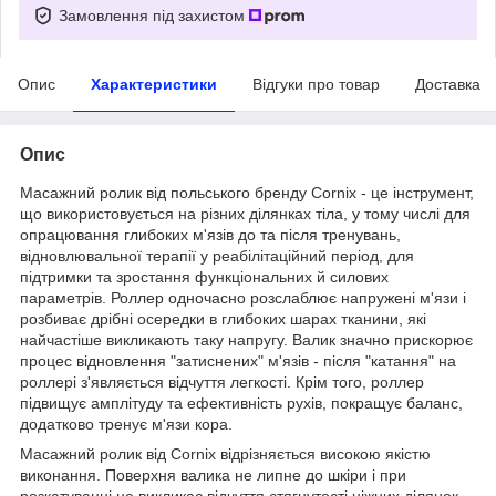
Замовлення під захистом
Опис
Характеристики
Відгуки про товар
Доставка
Опис
Масажний ролик від польського бренду Cornix - це інструмент,
що використовується на різних ділянках тіла, у тому числі для
опрацювання глибоких м'язів до та після тренувань,
відновлювальної терапії у реабілітаційний період, для
підтримки та зростання функціональних й силових
параметрів. Роллер одночасно розслаблює напружені м'язи і
розбиває дрібні осередки в глибоких шарах тканини, які
найчастіше викликають таку напругу. Валик значно прискорює
процес відновлення "затиснених" м'язів - після "катання" на
роллері з'являється відчуття легкості. Крім того, роллер
підвищує амплітуду та ефективність рухів, покращує баланс,
додатково тренує м'язи кора.
Масажний ролик від Cornix відрізняється високою якістю
виконання. Поверхня валика не липне до шкіри і при
розкатуванні не викликає відчуття стягнутості ніжних ділянок