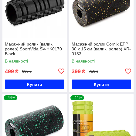
Масажний ролик (валик,
Масажний ролик Cornix EPP
ролер) SportVida SV-HK0170
30 x 15 см (валик, ролер) XR-
Black
0133
В наявності
В наявності
499
399
₴
₴
898 ₴
718 ₴
Купити
Купити
–44%
–44%