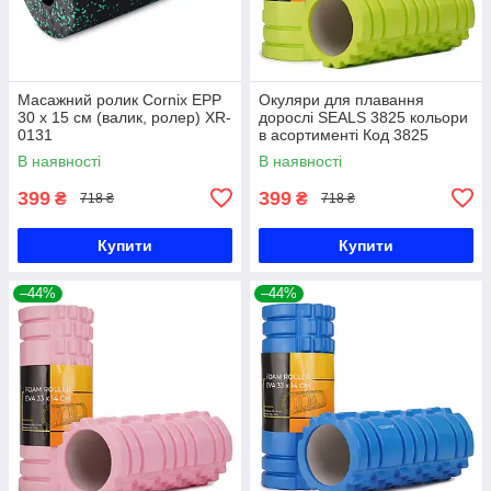
Масажний ролик Cornix EPP
Окуляри для плавання
30 x 15 см (валик, ролер) XR-
дорослі SEALS 3825 кольори
0131
в асортименті Код 3825
В наявності
В наявності
399
399
₴
₴
718 ₴
718 ₴
Купити
Купити
–44%
–44%