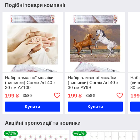
Подібні товари компанії
Набір алмазної мозаїки
Набір алмазної мозаїки
Набі
(вишивки) Cornix Art 40 x
(вишивки) Cornix Art 40 x
(виш
30 см AY100
30 см AY99
30 с
199
199
199
₴
₴
358 ₴
358 ₴
Купити
Купити
Акційні пропозиції та новинки
–73%
–71%