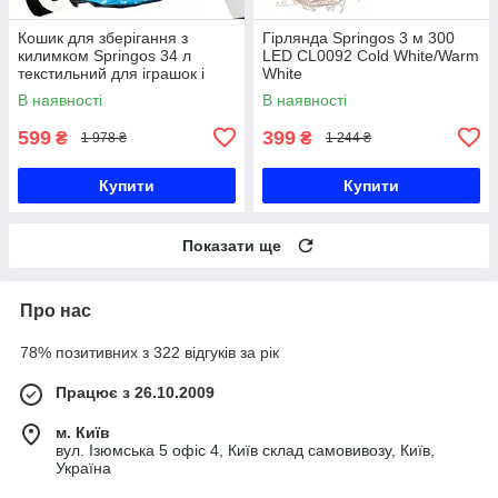
Кошик для зберігання з
Гірлянда Springos 3 м 300
килимком Springos 34 л
LED CL0092 Cold White/Warm
текстильний для іграшок і
White
аксесуарів HA0134
В наявності
В наявності
599
399
₴
₴
1 978 ₴
1 244 ₴
Купити
Купити
Показати ще
Про нас
78% позитивних з 322 відгуків за рік
Працює з 26.10.2009
м. Київ
вул. Ізюмська 5 офіс 4, Київ склад самовивозу, Київ,
Україна