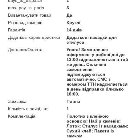
days_to_dispatch
1
max_pay_in_parts
3
Вивантажувати товар
Да
Різновид каменів
Круглі
Гарантія
14 днів
Додаткові характеристики
Додаткові насадки для
стилуса
Доставка/Оплата
Увага! Замовлення
оформлені у робочі дні до
13:00 відправляються в той
же день. Оплачені
замовлення
підтверджуються
автоматично. СМС з
номером ТТН надсилається
в день відправки близько
18:00.
Закладка
Повна
Кількість в пачці, шт.
1
Комплектація
Полотно з клейкою
основою; Набір каменів;
Лоток; Стилус із насадками;
Сухий клей; Пакети із
замком