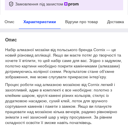
Замовлення під захистом
Опис
Характеристики
Відгуки про товар
Доставка
Опис
Набір алмазної мозаїки від польського бренда
Cornix
— це
новий різновид аплікації. Якщо ви маєте потяг до творчості та
хочете її втілити, то цей набір саме для вас. Згідно з задумом,
полотно картини необхідно покрити камінчиками (алмазами)
дотримуючись колірної схеми. Результатом стане об'ємне
зображення, яке може слугувати прикрасою інтер'єру.
Процес роботи над алмазною мозаїкою від
Cornix
легкий і
захопливий, адже в комплекті є все необхідне: полотно з
клейким шаром, круглі камені різних кольорів, стилус із
додатковою насадкою, сухий клей, лоток для зручного
сортування каменів і пакети з замком. Якщо ви плануєте
працювати над мозаїкою кілька вечорів, радимо рівномірно
знімати з неї захисний шар у міру просування. За рівнем
складності освоїти її зможе навіть початківець.